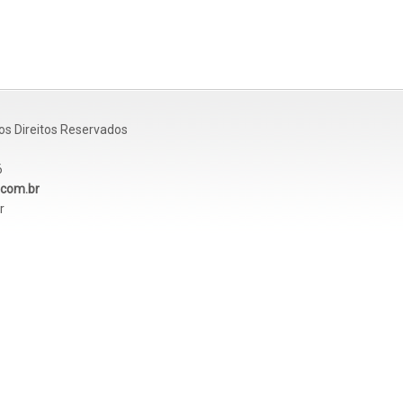
os Direitos Reservados
6
.com.br
r